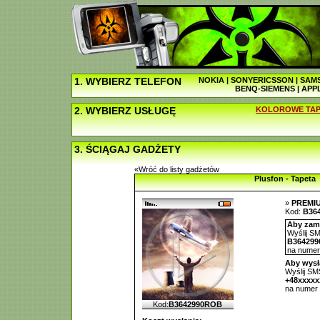
1. WYBIERZ TELEFON
NOKIA
|
SONYERICSSON
|
SAM
BENQ-SIEMENS
|
APP
2. WYBIERZ USŁUGĘ
KOLOROWE TAP
3. ŚCIĄGAJ GADŻETY
«Wróć do listy gadżetów
Plusfon - Tapeta
»
PREMI
Kod:
B36
Aby zamó
Wyślij SM
B36429
na nume
Aby wysł
Wyślij SMS
+48xxxx
na numer
Kod:
B3642990ROB