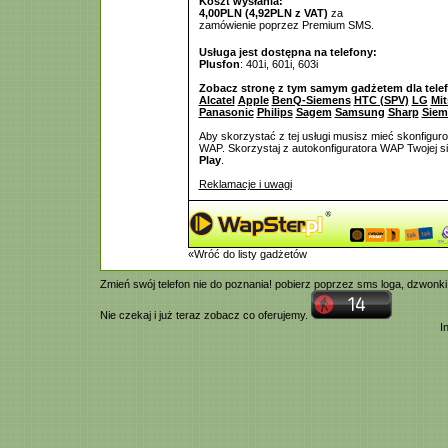
Koszt wysłania:
4,00PLN (4,92PLN z VAT)
za
zamówienie poprzez Premium SMS.
Usługa jest dostępna na telefony:
Plusfon
: 401i, 601i, 603i
Zobacz stronę z tym samym gadżetem dla tele
Alcatel
Apple
BenQ-Siemens
HTC (SPV)
LG
Mit
Panasonic
Philips
Sagem
Samsung
Sharp
Siem
Aby skorzystać z tej usługi musisz mieć skonfigur
WAP. Skorzystaj z autokonfiguratora WAP Twojej si
Play
.
Reklamacje i uwagi
«Wróć do listy gadżetów
Zmień swój telefon nie do poznania! pobierz poprzez
sms
loga,
dzwonki
Nie czekaj i już teraz zobacz co oferujemy.
I