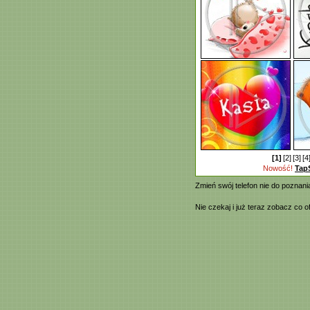
[1]
[2]
[3]
[4
Nowość!
Tap
Zmień swój telefon nie do poznan
Nie czekaj i już teraz zobacz co 