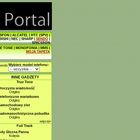
SFON
|
ALCATEL
|
HTC (SPV)
|
BISHI
|
NEC
|
SHARP
|
SENDO
|
ERICSSON
E TONE
|
MONOFONIA
|
MMS
|
MOJA TAPETA
Wybierz model telefonu:
Sendo
INNE GADŻETY
True Tone
Uroczysta wiadomość
Odgłos
elefoniczne wariatkowo
Odgłos
Samochodowy zlot
Odgłos
Sadomasochistyczna pobudka
Odgłos
więcej»
Full Track
dy śliczna Panna
Kolęda