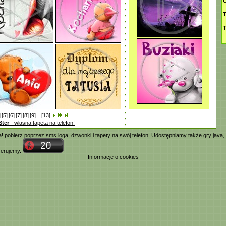
C
T
T
]
[5]
[6]
[7]
[8]
[9]
...
[13]
Ster
- własna tapeta na telefon!
ia! pobierz poprzez
sms
loga,
dzwonki
i tapety na swój telefon. Udostępniamy także
gry java
,
oferujemy.
Informacje o cookies