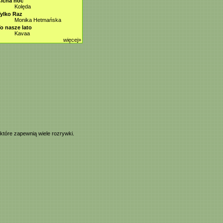
icha noc
Kolęda
ylko Raz
Monika Hetmańska
o nasze lato
Kavaa
więcej»
 które zapewnią wiele rozrywki.