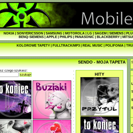
NOKIA
|
SONYERICSSON
|
SAMSUNG
|
MOTOROLA
|
LG
|
SAGEM
|
SIEMENS
|
PLU
BENQ-SIEMENS
|
APPLE
|
PHILIPS
|
PANASONIC
|
BLACKBERRY
|
MITSU
KOLOROWE TAPETY
|
FULLTRACK/MP3
|
REAL MUSIC
|
POLIFONIA
|
TRU
SENDO - MOJA TAPETA
isz czego szukasz:
HITY
szukaj»
T
G