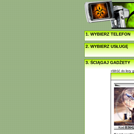
1. WYBIERZ TELEFON
2. WYBIERZ USŁUGĘ
3. ŚCIĄGAJ GADŻETY
«Wróć do listy 
Kod:
B364