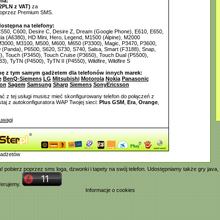
ia:
2PLN z VAT)
za
poprzez Premium SMS.
dostępna na telefony:
C550, C600, Desire C, Desire Z, Dream (Google Phone), E610, E650,
tia (A6380), HD Mini, Hero, Legend, M1500 (Alpine), M2000
 M3000, M3100, M500, M600, M650 (P3300), Magic, P3470, P3600,
(Panda), P6500, S620, S730, S740, Salsa, Smart (F3188), Snap,
), Touch (P3450), Touch Cruise (P3650), Touch Dual (P5500),
3), TyTN (P4500), TyTN II (P4550), Wildfire, Wildfire S
nę z tym samym gadżetem dla telefonów innych marek:
e
BenQ-Siemens
LG
Mitsubishi
Motorola
Nokia
Panasonic
fon
Sagem
Samsung
Sharp
Siemens
SonyEricsson
ć z tej usługi musisz mieć skonfigurowany telefon do połączeń z
aj z autokonfiguratora WAP Twojej sieci:
Plus GSM
,
Era
,
Orange
,
uwagi
gadżetów
ia! pobierz poprzez
sms
loga,
dzwonki
i tapety na swój telefon. Udostępniamy także
gry java
,
oferujemy.
Informacje o cookies