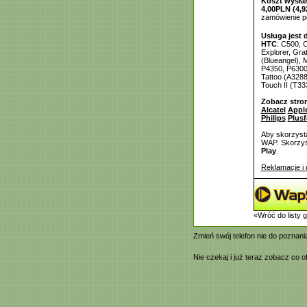
Koszt wysłan
4,00PLN (4,9
zamówienie 
Usługa jest 
HTC
: C500, 
Explorer, Gra
(Blueangel),
P4350, P6300 
Tattoo (A3288
Touch II (T333
Zobacz stro
Alcatel
Appl
Philips
Plus
Aby skorzysta
WAP. Skorzyst
Play
.
Reklamacje i 
«Wróć do listy 
Zmień swój telefon nie do poznan
Nie czekaj i już teraz zobacz co 