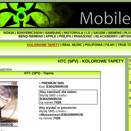
NOKIA
|
SONYERICSSON
|
SAMSUNG
|
MOTOROLA
|
LG
|
SAGEM
|
SIEMENS
|
PLU
BENQ-SIEMENS
|
APPLE
|
PHILIPS
|
PANASONIC
|
BLACKBERRY
|
MITSU
KOLOROWE TAPETY
|
REAL MUSIC
|
POLIFONIA
|
FILMY
|
TRUE T
HTC (SPV) - KOLOROWE TAPETY
W
gadżetów
HTC (SPV) - Tapeta
»
PREMIUM SMS
Kod:
B3642990ROB
G
Aby zamówić dla siebie:
Wyślij SMS o treści
P
B3642990ROB
na numer
7428
.
D
Aby wysłać w prezencie:
Wyślij SMS o treści
+48xxxxxxxxx:B3642990ROB
na numer
7428
.
2990ROB