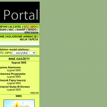
SFON
|
ALCATEL
|
HTC (SPV)
|
BISHI
|
NEC
|
SHARP
|
SENDO
|
ERICSSON
ONE
|
KOLOROWE ANIMACJE
|
MOJA TAPETA
ybierz model telefonu:
HTC (SPV)
INNE GADŻETY
Sygnał SMS
Syrena Alarmowa
sygnał SMS
itarowa Przygrywka
sygnał SMS
taszek Fajny Inaczej
sygnał SMS
zięcioł Stuka W Drzewo
sygnał SMS
więcej»
MMS