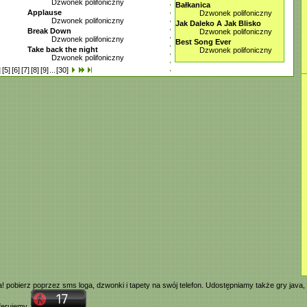
Dzwonek polifoniczny
Bałkanica
Applause
Dzwonek polifoniczny
Dzwonek polifoniczny
Jak Daleko A Jak Blisko
Break Down
Dzwonek polifoniczny
Dzwonek polifoniczny
Best Song Ever
Take back the night
Dzwonek polifoniczny
Dzwonek polifoniczny
]
[5]
[6]
[7]
[8]
[9]
...
[30]
ia! pobierz poprzez
sms
loga,
dzwonki
i tapety na swój telefon. Udostępniamy także
gry java
,
oferujemy.