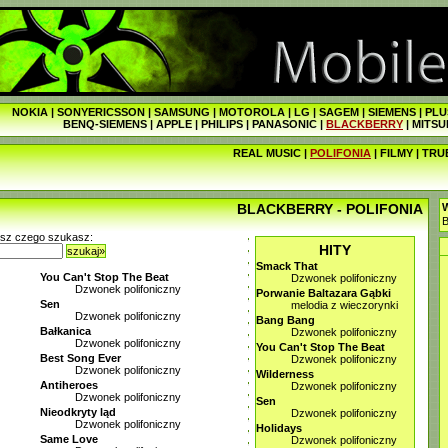
NOKIA
|
SONYERICSSON
|
SAMSUNG
|
MOTOROLA
|
LG
|
SAGEM
|
SIEMENS
|
PLU
BENQ-SIEMENS
|
APPLE
|
PHILIPS
|
PANASONIC
|
BLACKBERRY
|
MITSU
REAL MUSIC
|
POLIFONIA
|
FILMY
|
TRU
BLACKBERRY - POLIFONIA
W
B
isz czego szukasz:
HITY
szukaj»
Smack That
You Can't Stop The Beat
Dzwonek polifoniczny
Dzwonek polifoniczny
Porwanie Baltazara Gąbki
Sen
melodia z wieczorynki
Dzwonek polifoniczny
Bang Bang
Bałkanica
Dzwonek polifoniczny
Dzwonek polifoniczny
You Can't Stop The Beat
Best Song Ever
Dzwonek polifoniczny
Dzwonek polifoniczny
Wilderness
Antiheroes
Dzwonek polifoniczny
Dzwonek polifoniczny
Sen
Nieodkryty ląd
Dzwonek polifoniczny
Dzwonek polifoniczny
Holidays
Same Love
Dzwonek polifoniczny