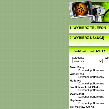
1. WYBIERZ TELEFON
2. WYBIERZ USŁUGĘ
3. ŚCIĄGAJ GADŻETY
kategoria:
wp
Bang Bang
Dzwonek polifoniczny
Wilderness
Dzwonek polifoniczny
Holidays
Dzwonek polifoniczny
Jak Daleko A Jak Blisko
Dzwonek polifoniczny
Dear Darlin
Dzwonek polifoniczny
Hey Now
Dzwonek polifoniczny
Tell Me How Are Ya