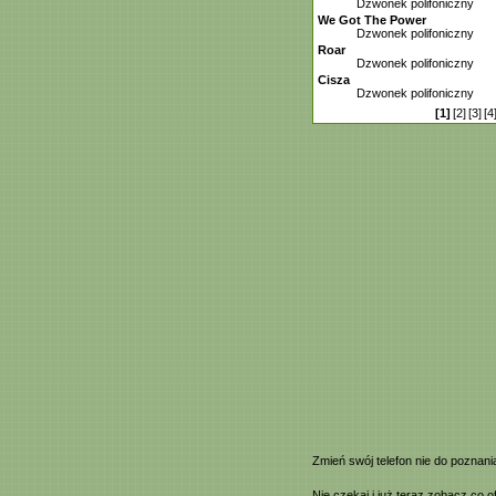
Dzwonek polifoniczny
We Got The Power
Dzwonek polifoniczny
Roar
Dzwonek polifoniczny
Cisza
Dzwonek polifoniczny
[1]
[2]
[3]
[4
Zmień swój telefon nie do poznan
Nie czekaj i już teraz zobacz co 