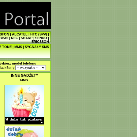
SFON
|
ALCATEL
|
HTC (SPV)
|
BISHI
|
NEC
|
SHARP
|
SENDO
|
ERICSSON
E TONE
|
MMS
|
SYGNAŁY SMS
ybierz model telefonu:
lackBerry
INNE GADŻETY
MMS