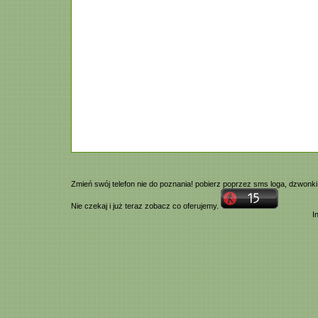
Zmień swój telefon nie do poznania! pobierz poprzez
sms
loga,
dzwonki
Nie czekaj i już teraz zobacz co oferujemy.
I