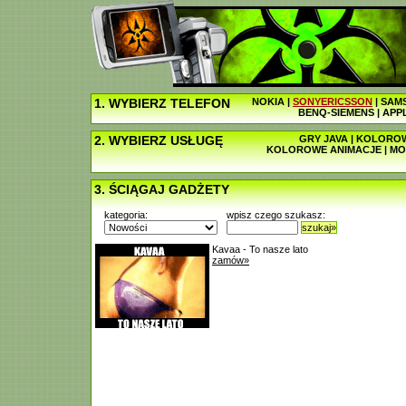
1. WYBIERZ TELEFON
NOKIA
|
SONYERICSSON
|
SAM
BENQ-SIEMENS
|
APP
2. WYBIERZ USŁUGĘ
GRY JAVA
|
KOLOROW
KOLOROWE ANIMACJE
|
MO
3. ŚCIĄGAJ GADŻETY
kategoria:
wpisz czego szukasz:
szukaj»
Kavaa - To nasze lato
zamów»