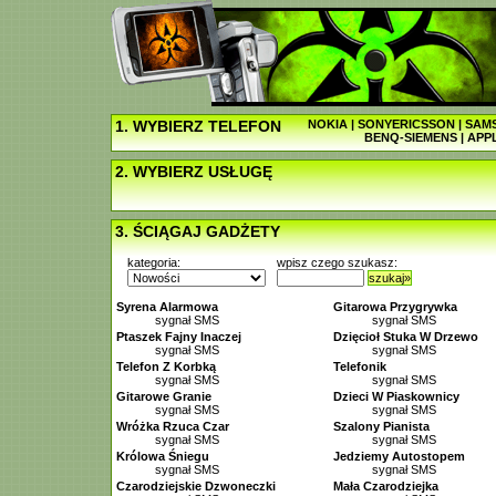
1. WYBIERZ TELEFON
NOKIA
|
SONYERICSSON
|
SAM
BENQ-SIEMENS
|
APP
2. WYBIERZ USŁUGĘ
3. ŚCIĄGAJ GADŻETY
kategoria:
wpisz czego szukasz:
szukaj»
Syrena Alarmowa
Gitarowa Przygrywka
sygnał SMS
sygnał SMS
Ptaszek Fajny Inaczej
Dzięcioł Stuka W Drzewo
sygnał SMS
sygnał SMS
Telefon Z Korbką
Telefonik
sygnał SMS
sygnał SMS
Gitarowe Granie
Dzieci W Piaskownicy
sygnał SMS
sygnał SMS
Wróżka Rzuca Czar
Szalony Pianista
sygnał SMS
sygnał SMS
Królowa Śniegu
Jedziemy Autostopem
sygnał SMS
sygnał SMS
Czarodziejskie Dzwoneczki
Mała Czarodziejka