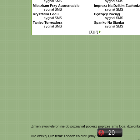
sygnał SMS
sygnał SMS
Mieszkam Przy Autostradzie
Impreza Na Dzikim Zachodz
sygnał SMS
sygnał SMS
Kryształki Lodu
Pędzący Pociąg
sygnał SMS
sygnał SMS
Taniec Torreadora
Spanko Na Sianku
sygnał SMS
sygnał SMS
[1]
[2]
Zmień swój telefon nie do poznania! pobierz poprzez
sms
loga,
dzwonki
Nie czekaj i już teraz zobacz co oferujemy.
I