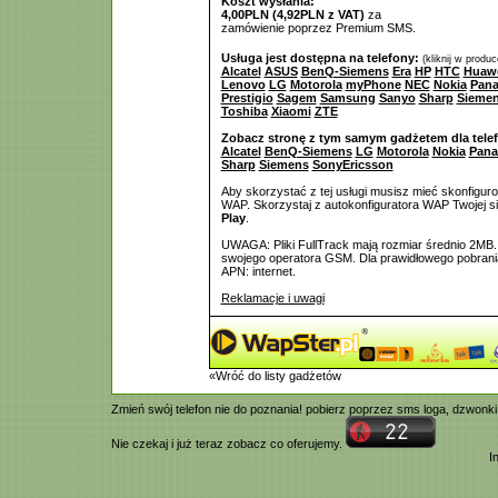
Koszt wysłania:
4,00PLN (4,92PLN z VAT)
za
zamówienie poprzez Premium SMS.
Usługa jest dostępna na telefony:
(kliknij w produ
Alcatel
ASUS
BenQ-Siemens
Era
HP
HTC
Huaw
Lenovo
LG
Motorola
myPhone
NEC
Nokia
Pana
Prestigio
Sagem
Samsung
Sanyo
Sharp
Sieme
Toshiba
Xiaomi
ZTE
Zobacz stronę z tym samym gadżetem dla tele
Alcatel
BenQ-Siemens
LG
Motorola
Nokia
Pana
Sharp
Siemens
SonyEricsson
Aby skorzystać z tej usługi musisz mieć skonfigur
WAP. Skorzystaj z autokonfiguratora WAP Twojej si
Play
.
UWAGA: Pliki FullTrack mają rozmiar średnio 2MB.
swojego operatora GSM. Dla prawidłowego pobrani
APN: internet.
Reklamacje i uwagi
«Wróć do listy gadżetów
Zmień swój telefon nie do poznania! pobierz poprzez
sms
loga,
dzwonki
Nie czekaj i już teraz zobacz co oferujemy.
I