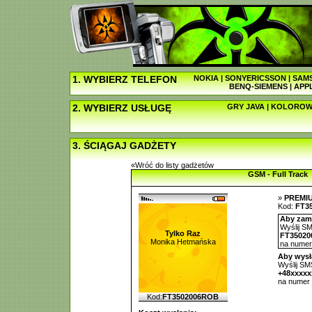
1. WYBIERZ TELEFON
NOKIA
|
SONYERICSSON
|
SAM
BENQ-SIEMENS
|
APP
2. WYBIERZ USŁUGĘ
GRY JAVA
|
KOLOROW
3. ŚCIĄGAJ GADŻETY
«Wróć do listy gadżetów
GSM - Full Track
»
PREMI
Kod:
FT3
Aby zamó
Wyślij SM
Tylko Raz
FT3502
Monika Hetmańska
na nume
Aby wysł
Wyślij SMS
+48xxxx
na numer
Kod:
FT3502006ROB