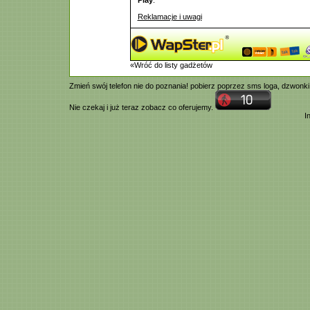
Play
.
Reklamacje i uwagi
«Wróć do listy gadżetów
Zmień swój telefon nie do poznania! pobierz poprzez
sms
loga,
dzwonki
Nie czekaj i już teraz zobacz co oferujemy.
I