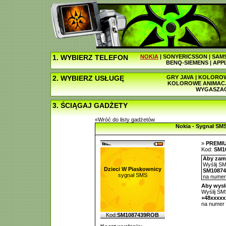
1. WYBIERZ TELEFON
NOKIA
|
SONYERICSSON
|
SAM
BENQ-SIEMENS
|
APP
2. WYBIERZ USŁUGĘ
GRY JAVA
|
KOLOROW
KOLOROWE ANIMAC
WYGASZA
3. ŚCIĄGAJ GADŻETY
«Wróć do listy gadżetów
Nokia - Sygnał SM
»
PREMI
Kod:
SM1
Aby zamó
Wyślij SM
Dzieci W Piaskownicy
SM1087
sygnał SMS
na nume
Aby wysł
Wyślij SMS
+48xxxx
na numer
Kod:
SM1087439ROB