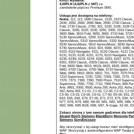
Koszt wysłania:
4,00PLN (4,92PLN z VAT)
za
zamówienie poprzez Premium SMS.
Usługa jest dostępna na telefony:
Nokia
: 112, 113, 1680 Classic, 2220, 2323 Classic,
2630, 2650, 2660, 2680 Slide, 2690, 2700 Classic, 
Fold, 2730 Classic, 2760, 301, 3100, 3108, 3109 Cl
Classic, 3200, 3220, 3230, 3250, 3300, 3310 Classi
3600 Slide, 3610 Fold, 3650, 3660, 3710 fold, 3720 
5130 XpressMusic, 5200, 5220 XpressMusic, 5228,
XpressMusic, 5310 XpressMusic, 5320 XpressMusi
5530 XpressMusic, 5610 XpressMusic, 5630 Xpres
5730 XpressMusic, 6010, 603, 6060, 6070, 6080, 6
6103, 6110 Navigator, 6111, 6120 Classic, 6121 Cla
6131, 6133, 6136, 6151, 6170, 6210 Navigator, 6212
6230, 6230i, 6233, 6234, 6260, 6263, 6267, 6270, 6
6301, 6303 Classic, 6303i Classic, 6500 Classic, 6
Fold, 6600 Slide, 6610, 6610i, 6620, 6630, 6650, 66
6682, 6700 Classic, 6700 Slide, 6710 Navigator, 67
Slide, 6800, 6810, 6820, 6822, 701, 7020, 7070 Pr
7210 Supernova, 7230, 7250, 7250i, 7260, 7270, 7
7370, 7373, 7380, 7390, 7500 Prism, 7510 Superno
Supernova, 7650, 7700, 7710, 7900 Prism, 808 Pur
Arte, 8801, 9300, 9500, Asha 200, Asha 202, Asha 
302, Asha 303, C1-01, C1-02, C2-00, C2-01, C2-02
C5-00, C5-03, C6-00, C6-01, C7-00, E5-00, E51, E5
E63, E65, E66, E70, E7-00, E71, E72, E75, E90, N
N77, N78, N79, N80, N8-00, N81, N82, N85, N86, 
N93, N95, N95 8GB, N96, N97, N-Gage, X2-00, X3-
Zobacz stronę z tym samym gadżetem dla tele
Alcatel
BenQ-Siemens
BlackBerry
Motorola
Pan
Siemens
SonyEricsson
Aby skorzystać z tej usługi musisz mieć skonfigur
WAP. Skorzystaj z autokonfiguratora WAP Twojej si