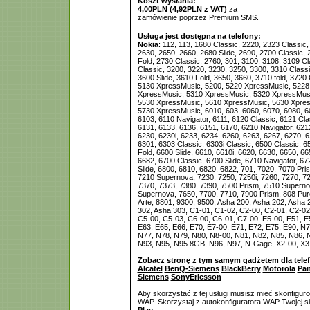
Koszt wysłania:
4,00PLN (4,92PLN z VAT)
za
zamówienie poprzez Premium SMS.
Usługa jest dostępna na telefony:
Nokia
: 112, 113, 1680 Classic, 2220, 2323 Classic,
2630, 2650, 2660, 2680 Slide, 2690, 2700 Classic, 
Fold, 2730 Classic, 2760, 301, 3100, 3108, 3109 Cl
Classic, 3200, 3220, 3230, 3250, 3300, 3310 Classi
3600 Slide, 3610 Fold, 3650, 3660, 3710 fold, 3720 
5130 XpressMusic, 5200, 5220 XpressMusic, 5228,
XpressMusic, 5310 XpressMusic, 5320 XpressMusi
5530 XpressMusic, 5610 XpressMusic, 5630 Xpres
5730 XpressMusic, 6010, 603, 6060, 6070, 6080, 6
6103, 6110 Navigator, 6111, 6120 Classic, 6121 Cla
6131, 6133, 6136, 6151, 6170, 6210 Navigator, 6212
6230, 6230i, 6233, 6234, 6260, 6263, 6267, 6270, 6
6301, 6303 Classic, 6303i Classic, 6500 Classic, 6
Fold, 6600 Slide, 6610, 6610i, 6620, 6630, 6650, 66
6682, 6700 Classic, 6700 Slide, 6710 Navigator, 67
Slide, 6800, 6810, 6820, 6822, 701, 7020, 7070 Pr
7210 Supernova, 7230, 7250, 7250i, 7260, 7270, 7
7370, 7373, 7380, 7390, 7500 Prism, 7510 Superno
Supernova, 7650, 7700, 7710, 7900 Prism, 808 Pur
Arte, 8801, 9300, 9500, Asha 200, Asha 202, Asha 
302, Asha 303, C1-01, C1-02, C2-00, C2-01, C2-02
C5-00, C5-03, C6-00, C6-01, C7-00, E5-00, E51, E5
E63, E65, E66, E70, E7-00, E71, E72, E75, E90, N
N77, N78, N79, N80, N8-00, N81, N82, N85, N86, 
N93, N95, N95 8GB, N96, N97, N-Gage, X2-00, X3-
Zobacz stronę z tym samym gadżetem dla tele
Alcatel
BenQ-Siemens
BlackBerry
Motorola
Pan
Siemens
SonyEricsson
Aby skorzystać z tej usługi musisz mieć skonfigur
WAP. Skorzystaj z autokonfiguratora WAP Twojej si