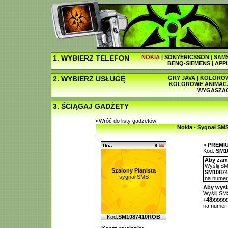
1. WYBIERZ TELEFON
NOKIA
|
SONYERICSSON
|
SAM
BENQ-SIEMENS
|
APP
2. WYBIERZ USŁUGĘ
GRY JAVA
|
KOLOROW
KOLOROWE ANIMAC
WYGASZA
3. ŚCIĄGAJ GADŻETY
«Wróć do listy gadżetów
Nokia - Sygnał SM
»
PREMI
Kod:
SM1
Aby zamó
Wyślij SM
Szalony Pianista
SM1087
sygnał SMS
na nume
Aby wysł
Wyślij SMS
+48xxxx
na numer
Kod:
SM1087410ROB