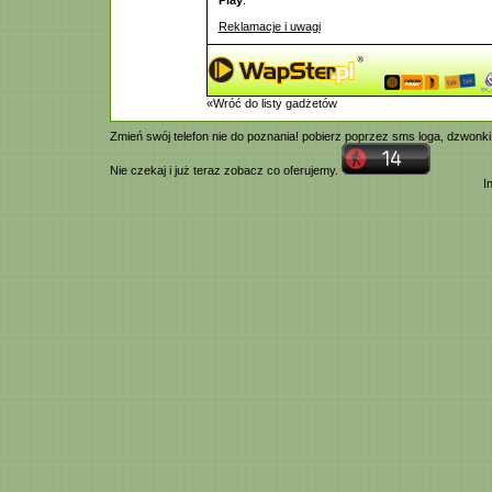
Play
.
Reklamacje i uwagi
«Wróć do listy gadżetów
Zmień swój telefon nie do poznania! pobierz poprzez
sms
loga,
dzwonki
Nie czekaj i już teraz zobacz co oferujemy.
I